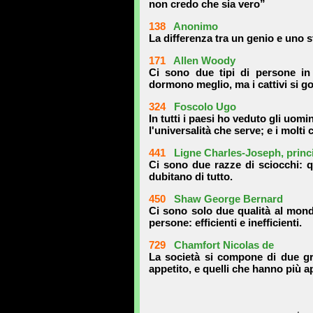
non credo che sia vero”
138
Anonimo
La differenza tra un genio e uno st
171
Allen Woody
Ci sono due tipi di persone in 
dormono meglio, ma i cattivi si go
324
Foscolo Ugo
In tutti i paesi ho veduto gli uom
l'universalità che serve; e i molti
441
Ligne Charles-Joseph, princi
Ci sono due razze di sciocchi: q
dubitano di tutto.
450
Shaw George Bernard
Ci sono solo due qualità al mondo
persone: efficienti e inefficienti.
729
Chamfort Nicolas de
La società si compone di due gr
appetito, e quelli che hanno più a