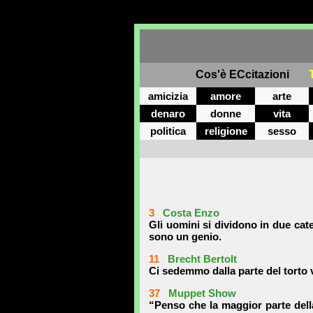
Cos'è ECcitazioni
amicizia
amore
arte
denaro
donne
vita
politica
religione
sesso
3
Costa Enzo
Gli uomini si dividono in due cate
sono un genio.
11
Brecht Bertolt
Ci sedemmo dalla parte del torto vi
37
Muppet Show
“Penso che la maggior parte della